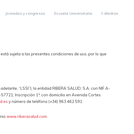
Jornadas y congresos
Escuela Universitaria
Cátedras
está sujeta a las presentes condiciones de uso, por lo que
 adelante, “LSSI”), la entidad RIBERA SALUD, S.A, con NIF A-
-57721, Inscripción 1ª, con domicilio en Avenida Cortes
d.es
y número de teléfono (+34) 963 462 591.
inio
www.riberasalud.com
.