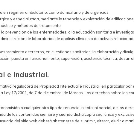
nto en régimen ambulatorio, como domiciliario y de urgencias.
úrgica y especializada, mediante la tenencia y explotación de edificacione
nóstico y métodos de tratamiento.
 la prevención de las enfermedades, a la educación sanitaria e investigaci
y administración de laboratorios de análisis clínicos o de activos relacio
asesoramiento a terceros, en cuestiones sanitarias; la elaboración y divu
ación, puesta en funcionamiento, supervisión, asistencia técnica, desarrol
l e Industrial.
tiva reguladora de Propiedad Intelectual e Industrial, en particular por e
or la Ley 17/2001, de 7 de diciembre, de Marcas. Los derechos sobre los 
nsmisión o cualquier otro tipo de renuncia, ni total ni parcial, de los der
vada de los contenidos siempre y cuando dicha copia sea, única y exclusi
 usuario del sitio web deberá abstenerse de suprimir, alterar, eludir o ma