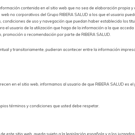
información contenida en el sitio web que no sea de elaboración propia y
 web no corporativos del Grupo RIBERA SALUD a los que el usuario pued
s, condiciones de uso y navegación que puedan haber establecido los titu
ra el usuario de la utilización que haga de la información a la que acce
inio, promoción o recomendación por parte de RIBERA SALUD.
ual y transitoriamente, pudieran acontecer entre la información impresa
arecen en el sitio web, informamos al usuario de que RIBERA SALUD es el 
opios términos y condiciones que usted debe respetar.
 de este sitio web, queda sujeto a la legislación española y a los juzgados