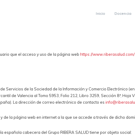
Inicio
Docencia
uario que el acceso y uso de la página web
https://www.riberasalud.com/
2 de Servicios de la Sociedad de la Información y Comercio Electrónico (en
antil de Valencia al Tomo 5953, Folio 212, Libro 3259, Sección 8ª, Hoja V
spaña). La dirección de correo electrónico de contacto es
info@riberasalu
y de la página web en internet a la que se accede a través de dicho dom
a española cabecera del Grupo RIBERA SALUD tiene por objeto social: