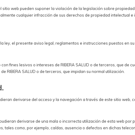
l sitio web pueden suponer la violación de la legislación sobre propiedad 
lmente cualquier infracción de sus derechos de propiedad intelectual e i
 la ley, el presente aviso legal, reglamentos e instrucciones puestos en 
 con fines lesivos o intereses de RIBERA SALUD o de terceros, que de cua
s de RIBERA SALUD o de terceros, que impidan su normal utilización.
d.
eran derivarse del acceso y la navegación a través de este sitio web, c
udieran derivarse de una mala o incorrecta utilización de esta web por p
s, tales como, por ejemplo, caídas, ausencia o defectos en dichas teleco