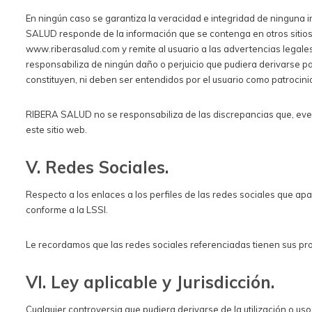
En ningún caso se garantiza la veracidad e integridad de ninguna 
SALUD responde de la información que se contenga en otros sitios
www.riberasalud.com y remite al usuario a las advertencias legale
responsabiliza de ningún daño o perjuicio que pudiera derivarse pa
constituyen, ni deben ser entendidos por el usuario como patroc
RIBERA SALUD no se responsabiliza de las discrepancias que, event
este sitio web.
V. R
edes Sociales.
Respecto a los enlaces a los perfiles de las redes sociales que ap
conforme a la LSSI.
Le recordamos que las redes sociales referenciadas tienen sus pr
VI.
Ley aplicable y Jurisdicción.
Cualquier controversia que pudiera derivarse de la utilización o uso