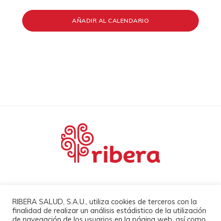
AÑADIR AL CALENDARIO
Mapa Web
RIBERA SALUD, S.A.U., utiliza cookies de terceros con la
finalidad de realizar un análisis estádistico de la utilización
Docencia
de navegación de los usuarios en la página web, así como